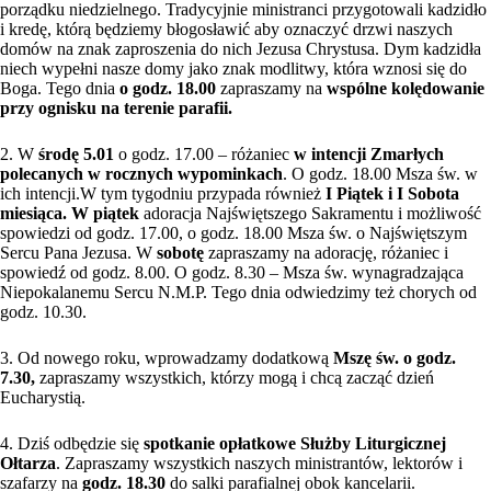
porządku niedzielnego. Tradycyjnie ministranci przygotowali kadzidło
i kredę, którą będziemy błogosławić aby oznaczyć drzwi naszych
domów na znak zaproszenia do nich Jezusa Chrystusa. Dym kadzidła
niech wypełni nasze domy jako znak modlitwy, która wznosi się do
Boga. Tego dnia
o godz. 18.00
zapraszamy na
wspólne kolędowanie
przy ognisku na terenie parafii.
2. W
środę 5.01
o godz. 17.00 – różaniec
w intencji Zmarłych
polecanych w rocznych wypominkach
. O godz. 18.00 Msza św. w
ich intencji.W tym tygodniu przypada również
I Piątek i I Sobota
miesiąca. W piątek
adoracja Najświętszego Sakramentu i możliwość
spowiedzi od godz. 17.00, o godz. 18.00 Msza św. o Najświętszym
Sercu Pana Jezusa. W
sobotę
zapraszamy na adorację, różaniec i
spowiedź od godz. 8.00. O godz. 8.30 – Msza św. wynagradzająca
Niepokalanemu Sercu N.M.P. Tego dnia odwiedzimy też chorych od
godz. 10.30.
3. Od nowego roku, wprowadzamy dodatkową
Mszę św. o godz.
7.30,
zapraszamy wszystkich, którzy mogą i chcą zacząć dzień
Eucharystią.
4. Dziś odbędzie się
spotkanie opłatkowe Służby Liturgicznej
Ołtarza
. Zapraszamy wszystkich naszych ministrantów, lektorów i
szafarzy na
godz. 18.30
do salki parafialnej obok kancelarii.