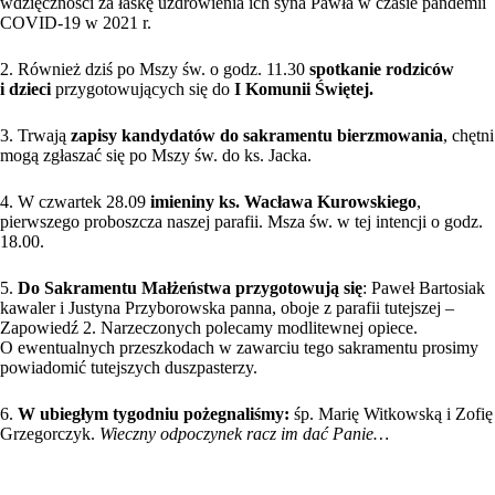
wdzięczności za łaskę uzdrowienia ich syna Pawła w czasie pandemii
COVID-19 w 2021 r.
2. Również dziś po Mszy św. o godz. 11.30
spotkanie rodziców
i dzieci
przygotowujących się do
I Komunii Świętej.
3. Trwają
zapisy kandydatów do sakramentu bierzmowania
, chętni
mogą zgłaszać się po Mszy św. do ks. Jacka.
4. W czwartek 28.09
imieniny ks. Wacława Kurowskiego
,
pierwszego proboszcza naszej parafii. Msza św. w tej intencji o godz.
18.00.
5.
Do Sakramentu Małżeństwa przygotowują się
: Paweł Bartosiak
kawaler i Justyna Przyborowska panna, oboje z parafii tutejszej –
Zapowiedź 2. Narzeczonych polecamy modlitewnej opiece.
O ewentualnych przeszkodach w zawarciu tego sakramentu prosimy
powiadomić tutejszych duszpasterzy.
6.
W ubiegłym tygodniu pożegnaliśmy:
śp. Marię Witkowską i Zofię
Grzegorczyk.
Wieczny odpoczynek racz im dać Panie…